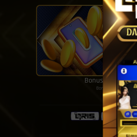
Bonus New Memb
Bonus New Member 