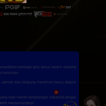
menyediakan berbagai jenis bonus seperti
welcome
 konsisten.
g, pemain bisa langsung menikmati bonus deposit
 yang ingin meraih kemenangan maksimal dengan
 lebih menguntungkan!