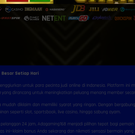
Besar Setiap Hari
iurkan untuk para pecinta judi online di Indonesia. Platform ini 
n
yang dirancang untuk meningkatkan peluang menang member secara
a mudah diklaim dan memiliki syarat yang ringan. Dengan bergabun
an seperti slot, sportsbook, live casino, hingga sabung ayam.
elanggan 24 jam, Adagaming168 menjadi pilihan tepat bagi pemain
s ini—klaim bonus Anda sekarang dan nikmati sensasi bermain yang