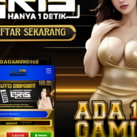
Lihat rincian
er 15%
Bonus 
15%
B
Payment Method
Provider Platform